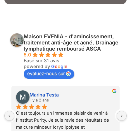
Maison EVENIA - d'amincissement,
traitement anti-âge et acné, Drainage
lymphatique remboursé ASCA
5.0
Basé sur 31 avis
powered by
G
o
o
g
l
e
évaluez-nous sur
Marina Testa
il y a 2 ans
C'est toujours un immense plaisir de venir à 
L
l’Institut Purity. Je suis ravie des résultats de 
e
ma cure minceur (cryolipolyse et 
p