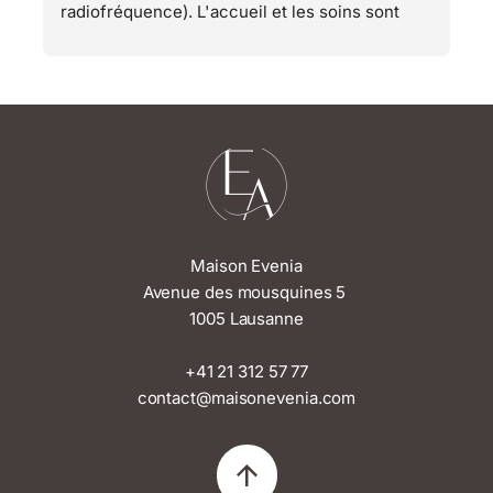
radiofréquence). L'accueil et les soins sont 
c
très chaleureux et professionnels. J'ai hâte de 
revenir pour ma prochaine visite ! Je peux que 
recommander avec les yeux fermés
Maison Evenia
Avenue des mousquines 5
1005 Lausanne
+41 21 312 57 77
contact@maisonevenia.com