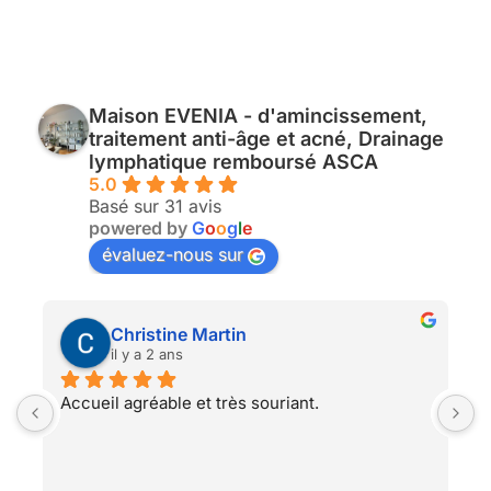
Maison EVENIA - d'amincissement,
traitement anti-âge et acné, Drainage
lymphatique remboursé ASCA
5.0
Basé sur 31 avis
powered by
G
o
o
g
l
e
évaluez-nous sur
Christine Martin
il y a 2 ans
 
Accueil agréable et très souriant.
S