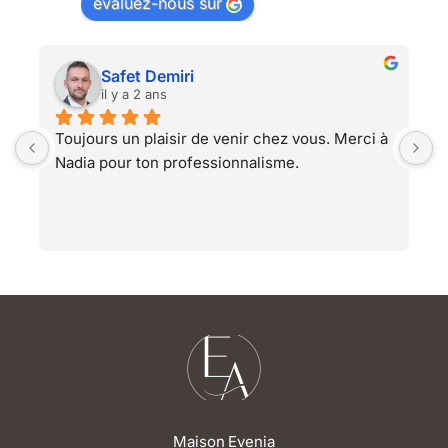
évaluez-nous sur
Safet Demiri
il y a 2 ans
Toujours un plaisir de venir chez vous. Merci à 
A
Nadia pour ton professionnalisme.
Maison Evenia