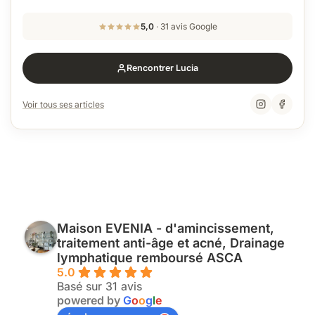
5,0
· 31 avis Google
Rencontrer Lucia
Voir tous ses articles
Maison EVENIA - d'amincissement,
traitement anti-âge et acné, Drainage
lymphatique remboursé ASCA
5.0
Basé sur 31 avis
powered by
G
o
o
g
l
e